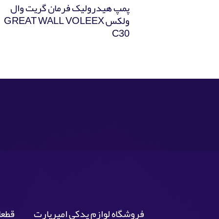
پمپ هيدروليک فرمان گریت وال
ولکس GREAT WALL VOLEEX
C30
فروشگاه لوازم یدکی امیرپارت
قطعا