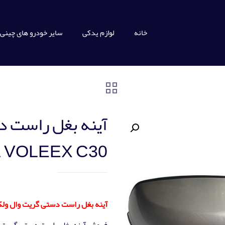
خانه
لوازم یدکی
سایر خودرو های چینی
آينه بغل راست 
 VOLEEX C30
آينه بغل راست دستی گریت وال ولکس  WALL VOLEEX C30