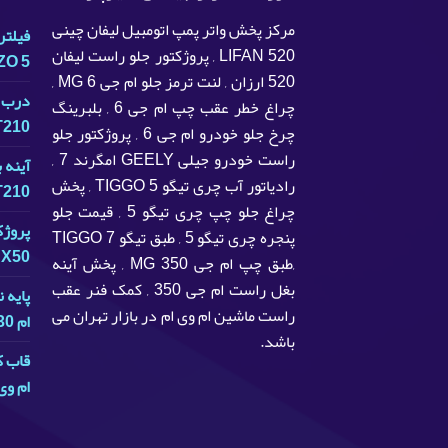
مرکز پخش واتر پمپ اتومبیل لیفان چینی
فیلتر
LIFAN 520 , پروژکتور جلو راست لیفان
ZO 5
520 ارزان , لنت ترمز جلو ام جی MG 6 ,
درب ج
چراغ خطر عقب چپ ام جی 6 , بلبرینگ
T210
چرخ جلو خودرو ام جی 6 , پروژکتور جلو
راست خودرو جیلی GEELY امگرند 7 ,
آینه 
رادیاتور آب چری تیگو TIGGO 5 , پخش
T210
چراغ جلو چپ چری تیگو 5 , قیمت جلو
پروژک
پنجره چری تیگو 5 , طبق تیگو TIGGO 7
 X50
,طبق چپ ام جی MG 350 , پخش آینه
بغل راست ام جی 350 , کمک فنر عقب
پایه 
راست ماشین ام وی ام در بازار تهران می
ام MVM 530
باشد.
قاب ک
ام وی ام 5