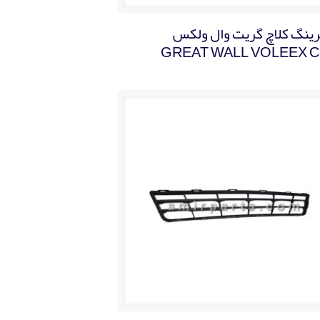
رينگ کلاچ گریت وال ولکس
GREAT WALL VOLEEX C