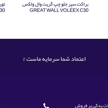
براکت سپر جلو چپ گریت وال ولکس
تور
30
GREAT WALL VOLEEX C30
اعتماد شما سرمایه ماست %
ت یدکی پر فروش