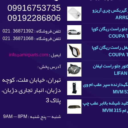
09916753735
 گیربکس چری آریزو
09192286806
ARRI
لو راست ریگان کوپا
تلفن فروشگاه : 36871392 – 021
COUPA 
تلفن فروشگاه : 36871068 – 021
بغل راست ریگان کوپا
COUPA 
ایمیل :
info@amirparts.com
تور جلو راست لیفان
آدرس پخش :
LIFAN
تهران، خیابان ملت، کوچه
نگهدارنده سپر عقب ام وی
دژبان، انبار تجاری دژبان،
پلاک 3
لید شیشه بالابر عقب چپ
MVM 31
شنبه — پنج شنبه : 9AM — 8PM