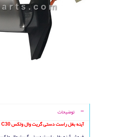
توضیحات
آينه بغل راست دستی گریت وال ولکس GREAT WALL VOLEEX C30
فروش آينه بغل راست دستی گریت وال ولکس GREAT WALL VOLEEX C30 با بهترین قی