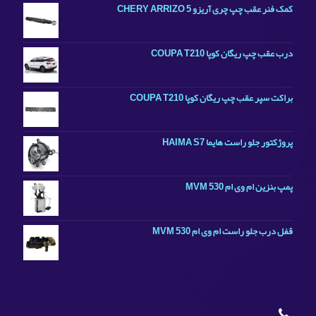
کمک فنر عقب چپ چری آریزو CHERY ARRIZO 5
درب عقب چپ ریگان کوپا COUPA T210
براکت سپر عقب چپ ریگان کوپا COUPA T210
پروژکتور جلو راست هایما HAIMA S7
پمپ بنزین ام وی ام MVM 530
قفل درب جلو راست ام وی ام MVM 530