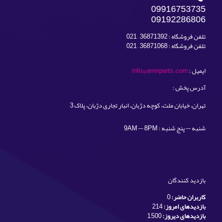
09916753735
09192286806
تلفن فروشگاه : 36871392 – 021
تلفن فروشگاه : 36871068 – 021
ایمیل :
info@amirparts.com
آدرس پخش :
تهران، خیابان ملت، کوچه دژبان، انبار تجاری دژبان، پلاک 3
شنبه — پنج شنبه : 9AM — 8PM
بازدید کنندگان
کاربران حاضر:
0
بازدیدهای امروز:
214
بازدیدهای دیروز:
1,500