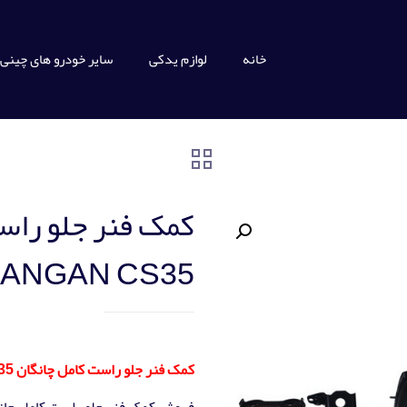
خانه
لوازم یدکی
سایر خودرو های چینی
کمک فنر جلو راس
ANGAN CS35
کمک فنر جلو راست کامل چانگان CHANGAN CS35