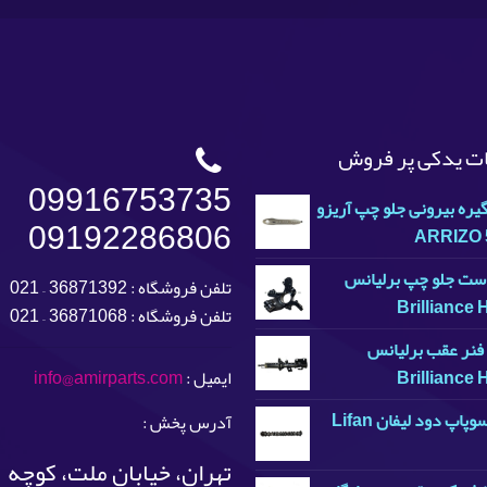
ت یدکی پر فروش
09916753735
ره بیرونی جلو چپ آریزو
09192286806
ARRIZO 
ت جلو چپ برلیانس
تلفن فروشگاه : 36871392 – 021
Brilliance
تلفن فروشگاه : 36871068 – 021
نر عقب برلیانس
Brilliance
ایمیل :
info@amirparts.com
میل سوپاپ دود لیفان Lifan
آدرس پخش :
تهران، خیابان ملت، کوچه