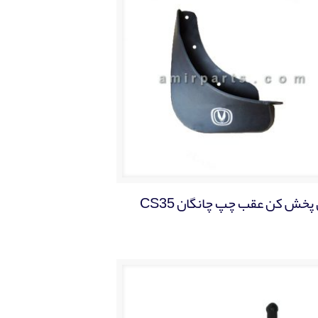
پخش کن عقب چپ چانگان CS35