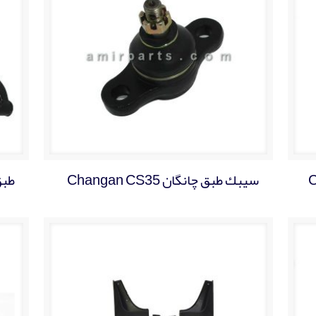
سيبك طبق چانگان Changan CS35
طبق ج