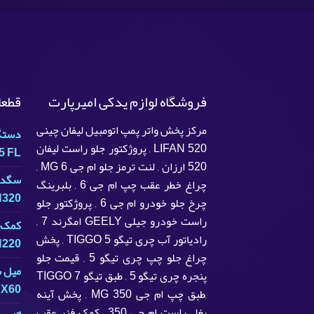
فروشگاه لوازم یدکی امیرپارت
قطعا
مرکز پخش واتر پمپ اتومبیل لیفان چینی
دستگی
LIFAN 520 , پروژکتور جلو راست لیفان
5 FL
520 ارزان , لنت ترمز جلو ام جی MG 6 ,
سگدس
چراغ خطر عقب چپ ام جی 6 , بلبرینگ
 H320
چرخ جلو خودرو ام جی 6 , پروژکتور جلو
راست خودرو جیلی GEELY امگرند 7 ,
کمک ف
رادیاتور آب چری تیگو TIGGO 5 , پخش
 H220
چراغ جلو چپ چری تیگو 5 , قیمت جلو
پنجره چری تیگو 5 , طبق تیگو TIGGO 7
X60
,طبق چپ ام جی MG 350 , پخش آینه
بغل راست ام جی 350 , کمک فنر عقب