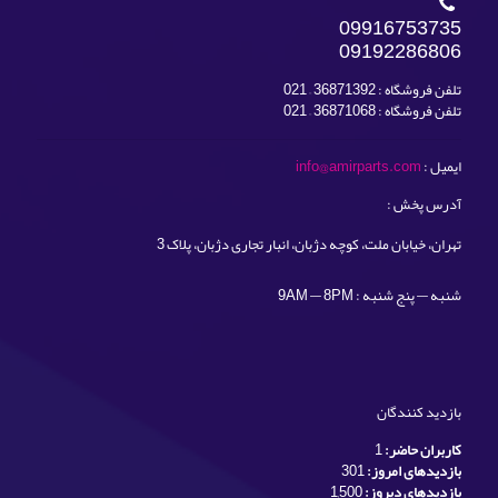
09916753735
09192286806
تلفن فروشگاه : 36871392 – 021
تلفن فروشگاه : 36871068 – 021
ایمیل :
info@amirparts.com
آدرس پخش :
تهران، خیابان ملت، کوچه دژبان، انبار تجاری دژبان، پلاک 3
شنبه — پنج شنبه : 9AM — 8PM
بازدید کنندگان
کاربران حاضر:
1
بازدیدهای امروز:
301
بازدیدهای دیروز:
1,500