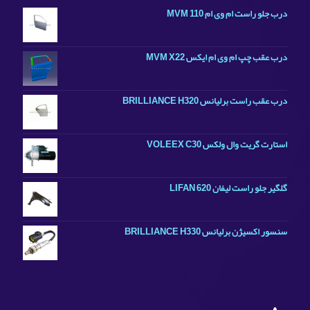
درب جلو راست ام وی ام MVM 110
درب عقب چپ ام وی ام ایکس MVM X22
درب عقب راست برلیانس BRILLIANCE H320
استارت گریت وال ولکس VOLEEX C30
گلگیر جلو راست لیفان LIFAN 620
سنسور اکسیژن برلیانس BRILLIANCE H330