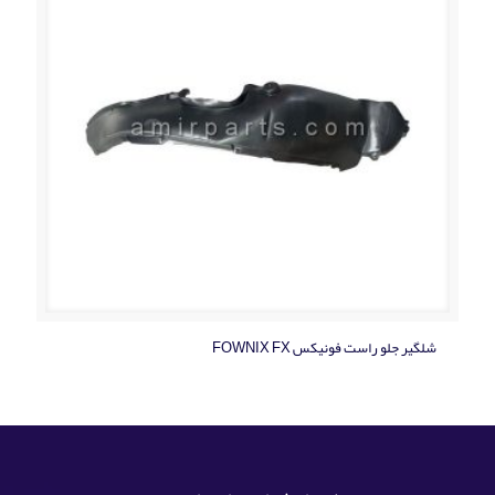
شلگیر جلو راست فونیکس FOWNIX FX