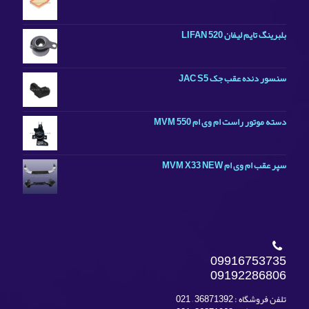
بلبرینگ تایم لیفان LIFAN 520
سنسور دنده عقب جک JAC S5
دسته موتور راست ام وی ام MVM 550
سپر عقب ام وی ام MVM X33 NEW
09916753735
09192286806
تلفن فروشگاه : 36871392 – 021