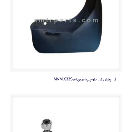
گل پخش کن جلو چپ ام وی ام MVM X33S