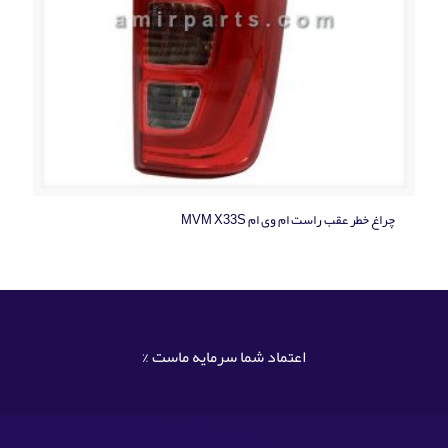
چراغ خطر عقب راست ام وی ام MVM X33S
اعتماد شما سرمایه ماست %