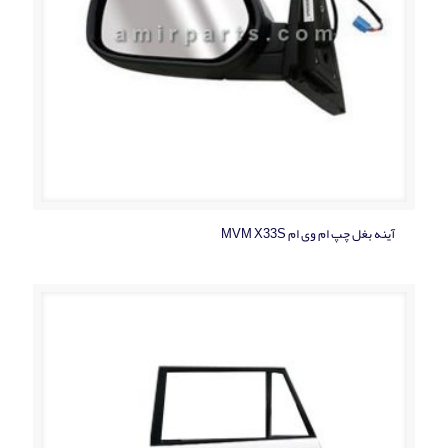
آینه بغل چپ ام وی ام MVM X33S