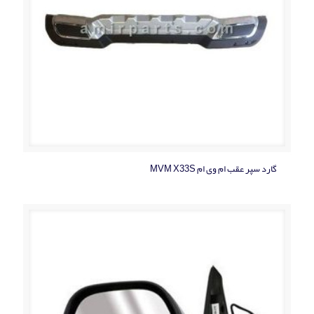
گارد سپر عقب ام وی ام MVM X33S