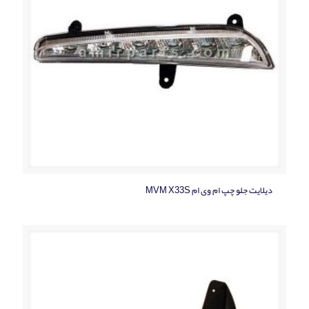
دیلایت جلو چپ ام وی ام MVM X33S