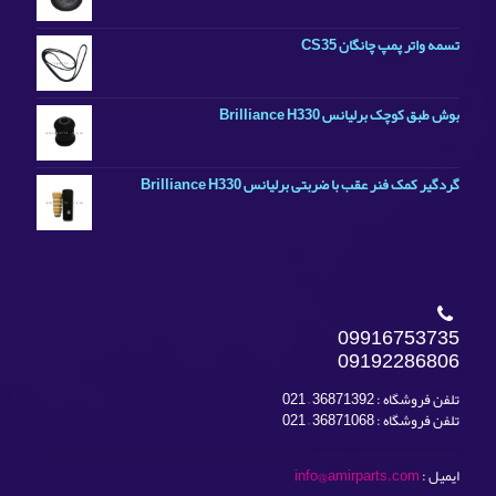
تسمه واتر پمپ چانگان CS35
بوش طبق کوچک برلیانس Brilliance H330
گردگیر کمک فنر عقب با ضربتی برلیانس Brilliance H330
09916753735
09192286806
تلفن فروشگاه : 36871392 – 021
تلفن فروشگاه : 36871068 – 021
ایمیل :
info@amirparts.com