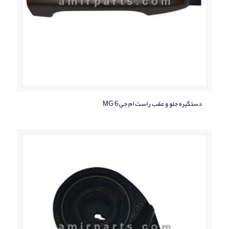
دستگيره جلو و عقب راست ام جی MG 6