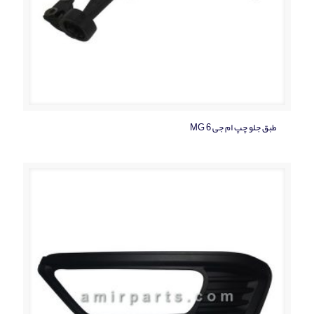
طبق جلو چپ ام جی MG 6