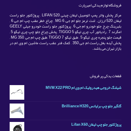
فروشگاه لوازم یدکی امیرپارت
مرکز پخش واتر پمپ اتومبیل لیفان چینی LIFAN 520 , پروژکتور جلو راست
لیفان 520 ارزان , لنت ترمز جلو ام جی MG 6 , چراغ خطر عقب چپ ام جی 6 ,
بلبرینگ چرخ جلو خودرو ام جی 6 , پروژکتور جلو راست خودرو جیلی GEELY
امگرند 7 , رادیاتور آب چری تیگو TIGGO 5 , پخش چراغ جلو چپ چری تیگو 5 ,
قیمت جلو پنجره چری تیگو 5 , طبق تیگو TIGGO 7 ,طبق چپ ام جی MG 350 ,
پخش آینه بغل راست ام جی 350 , کمک فنر عقب راست ماشین ام وی ام در
بازار تهران می باشد.
قطعات یدکی پر فروش
شیلنگ خروجی هیدرولیک ام وی ام MVM X22 PRO
گلگیر جلو چپ برلیانس Brilliance H320
پروژکتور جلو چپ لیفان Lifan X60