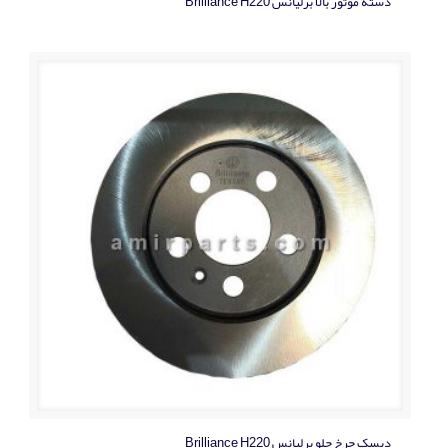
دسته موتور بالا برلیانس Brilliance H220
دیسک چرخ جلو برلیانس Brilliance H220