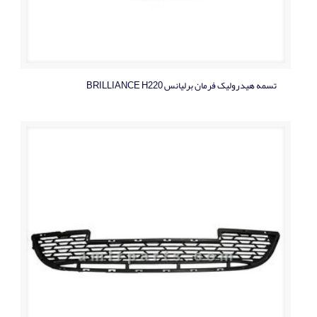
تسمه هیدرولیک فرمان برلیانس BRILLIANCE H220