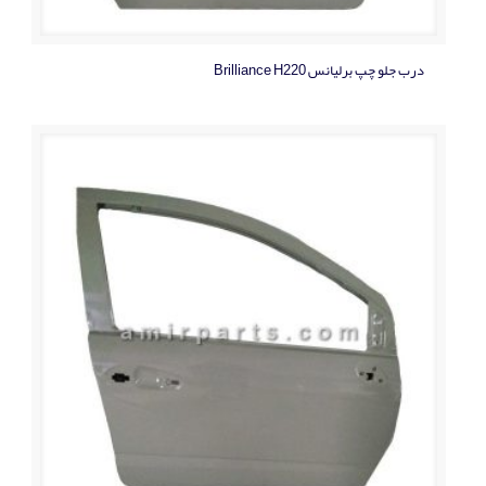
درب جلو چپ برلیانس Brilliance H220