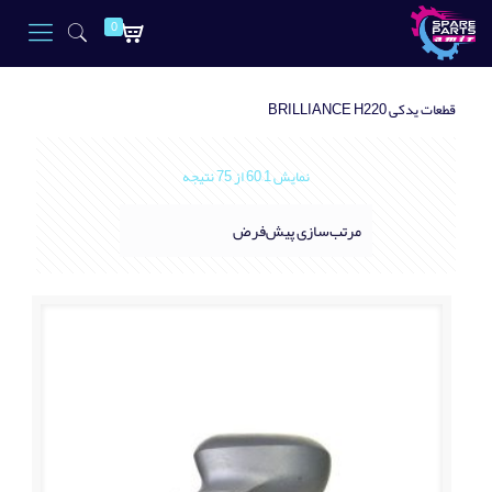
0
قطعات یدکی BRILLIANCE H220
نمایش 1–60 از 75 نتیجه