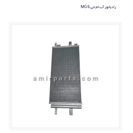
رادياتور آب ام جی MG 6