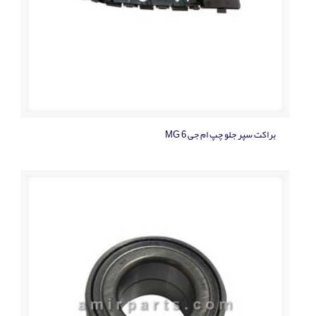
براکت سپر جلو چپ ام جی MG 6