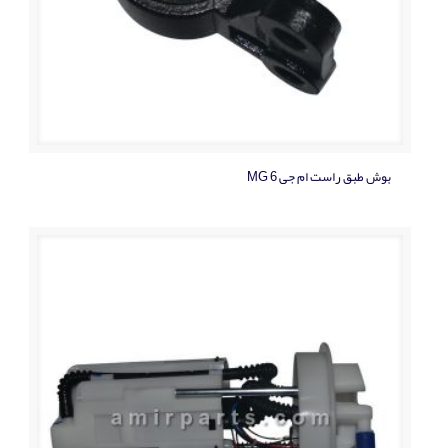
بوش طبق راست ام جی MG 6