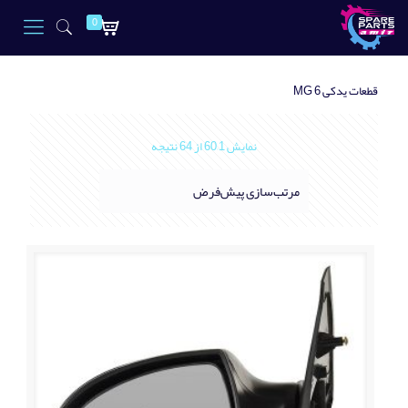
0
قطعات یدکی MG 6
نمایش 1–60 از 64 نتیجه