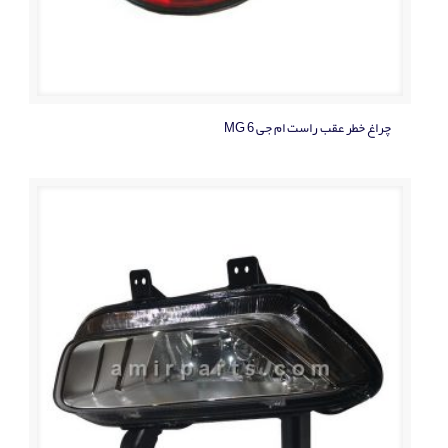
چراغ خطر عقب راست ام جی MG 6