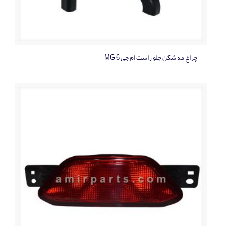
چراغ مه شکن جلو راست ام جی MG 6