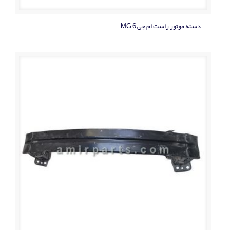
دسته موتور راست ام جی MG 6