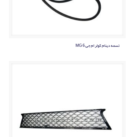
تسمه دينام کولر ام جی MG 6