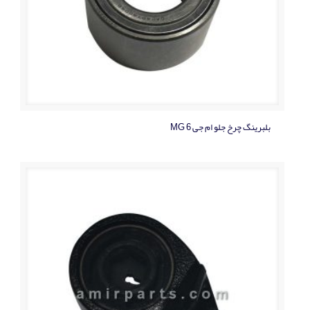
بلبرینگ چرخ جلو ام جی MG 6