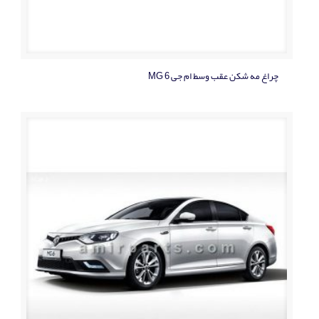
چراغ مه شکن عقب وسط ام جی MG 6