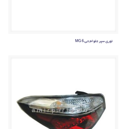
توری سپر جلو ام جی MG 6