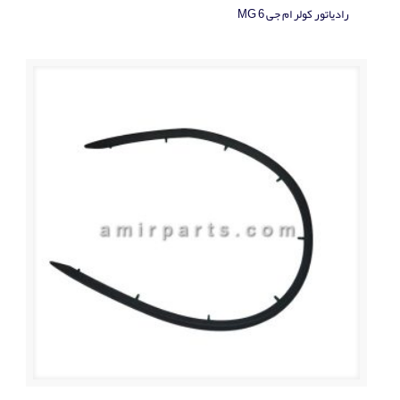
رادياتور کولر ام جی MG 6