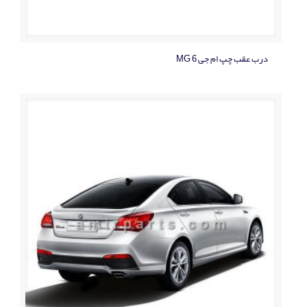
درب عقب چپ ام جی MG 6