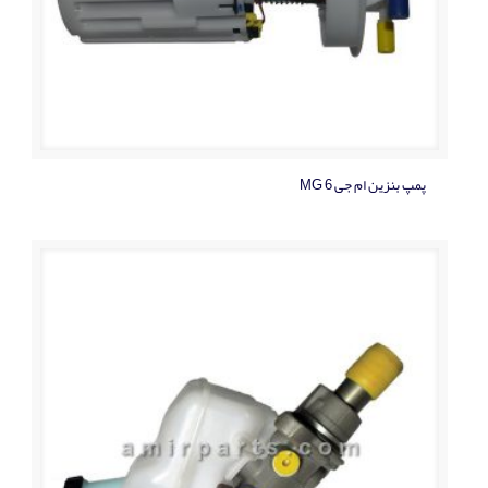
پمپ بنزين ام جی MG 6