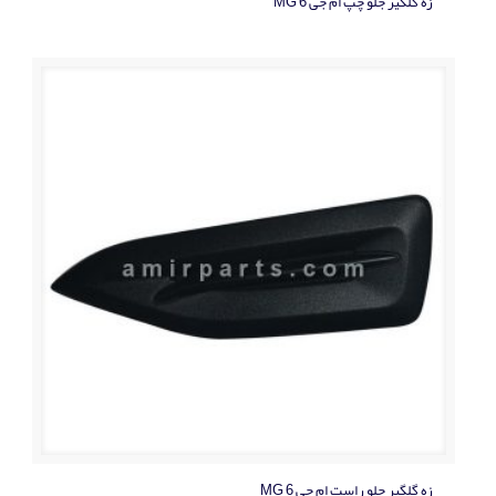
زه گلگير جلو چپ ام جی MG 6
زه گلگير جلو راست ام جی MG 6