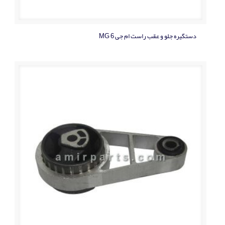
دستگيره جلو و عقب راست ام جی MG 6