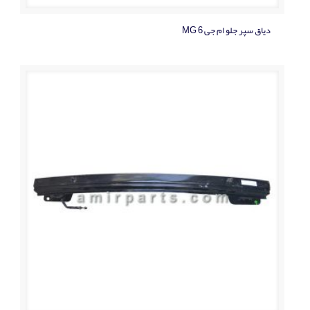
دياق سپر جلو ام جی MG 6