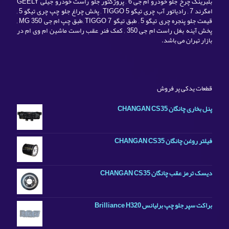
بلبرینگ چرخ جلو خودرو ام جی 6 , پروژکتور جلو راست خودرو جیلی GEELY
امگرند 7 , رادیاتور آب چری تیگو TIGGO 5 , پخش چراغ جلو چپ چری تیگو 5 ,
قیمت جلو پنجره چری تیگو 5 , طبق تیگو TIGGO 7 ,طبق چپ ام جی MG 350 ,
پخش آینه بغل راست ام جی 350 , کمک فنر عقب راست ماشین ام وی ام در
بازار تهران می باشد.
قطعات یدکی پر فروش
پنل بخاری چانگان CHANGAN CS35
فیلتر روغن چانگان CHANGAN CS35
ديسک ترمز عقب چانگان CHANGAN CS35
براکت سپر جلو چپ برلیانس Brilliance H320