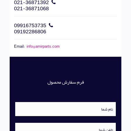
021-36871392
021-36871068
09916753735
09192286806
Email:
info@amirparts.com
فرم سفارش محصول