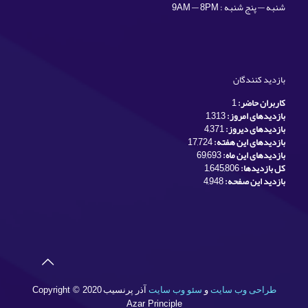
شنبه — پنج شنبه : 9AM — 8PM
بازدید کنندگان
کاربران حاضر:
1
بازدیدهای امروز:
1,313
بازدیدهای دیروز:
4,371
بازدیدهای این هفته:
17,724
بازدیدهای این ماه:
69,693
کل بازدیدها:
1,645,806
بازدید این صفحه:
4,948
طراحی وب سایت
و
سئو وب سایت
آذر پرنسیب
Copyright © 2020
Azar Principle