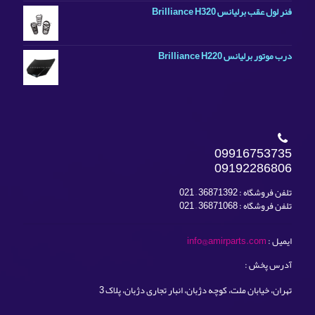
فنر لول عقب برلیانس Brilliance H320
درب موتور برلیانس Brilliance H220
09916753735
09192286806
تلفن فروشگاه : 36871392 – 021
تلفن فروشگاه : 36871068 – 021
ایمیل :
info@amirparts.com
آدرس پخش :
تهران، خیابان ملت، کوچه دژبان، انبار تجاری دژبان، پلاک 3